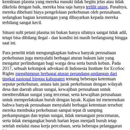
kemitraan plasma yang mereka masuki tidak begitu jelas atau tidak
dikelola dengan baik, mereka bisa saja hanya
terlilit utang
. Pasalnya,
mereka dibebani biaya pengelolaan perkebunan oleh perusahaan,
sedangkan bagian keuntungan yang dibayarkan kepada mereka
terbilang sangat kecil.
Situasi sulit petani plasma ini bukan hanya sifatnya sangat tidak adil,
tetapi bisa dibilang ilegal - dan kondisi ini masih berlangsung hingga
saat ini.
Para peneliti telah mengungkapkan bahwa banyak perusahaan
perkebunan juga menyalahi berbagai aturan hukum lain yang
mengatur perlindungan bagi warga desa serta buruh kebun. Pada
2017, sebuah kelompok advokasi di Indonesia Institute for EcoSoc
Rights
menghimpun berbagai aturan perundang-undangan dari
tingkat nasional hingga kabupaten
tentang beberapa ketentuan
seputar perkebunan, antara lain jarak perkebunan dengan wilayah
desa dan daerah aliran sungai, kewajiban perusahaan untuk
membersihkan sungai yang tercemar, serta kewajiban perusahaan
untuk memperlakukan buruh dengan layak. Kajian ini menemukan
bahwa banyak perusahaan menyalahi berbagai ketentuan tersebut:
mereka membuka perkebunan sampai tepat di samping
perkampungan dan tepian sungai, tidak menangani pencemaran,
serta tidak mengangkat buruh harian lepas menjadi buruh tetap
setelah melalui masa kerja percobaan, serta beberapa pelanggaran