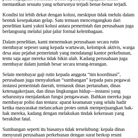
memastikan sesuatu yang
seharusnya
terjadi benar-benar terjadi.
Kondisi ini lebih dekat dengan kolusi, meskipun tidak melulu dalam
bentuk kesepakatan gelap. Satu temuan mencengangkan dari
penelitian kami yakni kolusi antara pemerintah dan perusahaan juga
berlangsung melalui jalur-jalur formal kelembagaan.
Dalam penelitian, kami menemukan perusahaan secara rutin
membayar sepeser uang kepada wartawan, kelompok aktivis, warga
desa atau pejabat pemerintah yang mendatangi kantor perkebunan,
tentu saja agar mereka tidak bikin ulah. Kadang perusahaan juga
membayar dalam jumlah besar secara terang-terangan.
Selain membayar gaji rutin kepada anggota “tim koordinasi”,
perusahaan juga menyalurkan “sumbangan” kepada para pegawai
instansi pemerintah daerah, termasuk dinas pertanahan, dinas
ketenagakerjaan, dan dinas lingkungan hidup—instansi yang
seharusnya menjalankan fungsi pengawasan. Bahkan mereka juga
membayar polisi dan tentara: aparat keamanan yang selalu hadir
ketika masyarakat melancarkan protes untuk memperjuangkan hak-
hak mereka, kadang dengan melakukan tindak kekerasan yang
berakibat fatal.
Sumbangan seperti itu biasanya tidak terselubung: kepala dinas
menyurati perusahaan perkebunan dengan surat berkop resmi