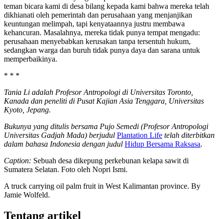
teman bicara kami di desa bilang kepada kami bahwa mereka telah
dikhianati oleh pemerintah dan perusahaan yang menjanjikan
keuntungan melimpah, tapi kenyataannya justru membawa
kehancuran. Masalahnya, mereka tidak punya tempat mengadu:
perusahaan menyebabkan kerusakan tanpa tersentuh hukum,
sedangkan warga dan buruh tidak punya daya dan sarana untuk
memperbaikinya.
* * *
Tania Li adalah Profesor Antropologi di Universitas Toronto,
Kanada dan peneliti di Pusat Kajian Asia Tenggara, Universitas
Kyoto, Jepang.
Bukunya yang ditulis bersama Pujo Semedi (Profesor Antropologi
Universitas Gadjah Mada) berjudul
Plantation Life
telah diterbitkan
dalam bahasa Indonesia dengan judul
Hidup Bersama Raksasa
.
Caption:
Sebuah desa dikepung perkebunan kelapa sawit di
Sumatera Selatan. Foto oleh Nopri Ismi.
A truck carrying oil palm fruit in West Kalimantan province. By
Jamie Wolfeld.
Tentang artikel