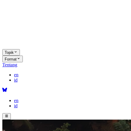
Topik
Format
Tentang
en
id
en
id