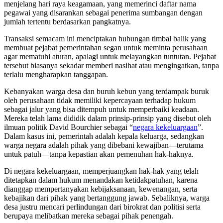
menjelang hari raya keagamaan, yang memerinci daftar nama
pegawai yang disarankan sebagai penerima sumbangan dengan
jumlah tertentu berdasarkan pangkatnya.
Transaksi semacam ini menciptakan hubungan timbal balik yang
membuat pejabat pemerintahan segan untuk meminta perusahaan
agar mematuhi aturan, apalagi untuk melayangkan tuntutan. Pejabat
tersebut biasanya sekadar memberi nasihat atau mengingatkan, tanpa
terlalu mengharapkan tanggapan.
Kebanyakan warga desa dan buruh kebun yang terdampak buruk
oleh perusahaan tidak memiliki kepercayaan terhadap hukum
sebagai jalur yang bisa ditempuh untuk memperbaiki keadaan.
Mereka telah lama dididik dalam prinsip-prinsip yang disebut oleh
ilmuan politik David Bourchier sebagai “
negara kekeluargaan
”.
Dalam kasus ini, pemerintah adalah kepala keluarga, sedangkan
warga negara adalah pihak yang dibebani kewajiban—terutama
untuk patuh—tanpa kepastian akan pemenuhan hak-haknya.
Di negara kekeluargaan, memperjuangkan hak-hak yang telah
ditetapkan dalam hukum menandakan ketidakpatuhan, karena
dianggap mempertanyakan kebijaksanaan, kewenangan, serta
kebajikan dari pihak yang bertanggung jawab. Sebaliknya, warga
desa justru mencari perlindungan dari birokrat dan politisi serta
berupaya melibatkan mereka sebagai pihak penengah.