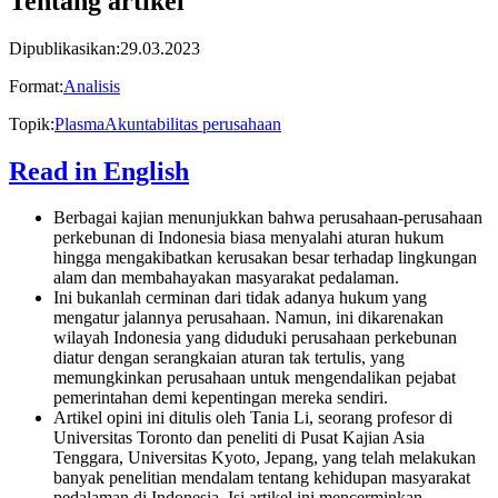
Tentang artikel
Dipublikasikan
:
29.03.2023
Format
:
Analisis
Topik
:
Plasma
Akuntabilitas perusahaan
Read in English
Berbagai kajian menunjukkan bahwa perusahaan-perusahaan
perkebunan di Indonesia biasa menyalahi aturan hukum
hingga mengakibatkan kerusakan besar terhadap lingkungan
alam dan membahayakan masyarakat pedalaman.
Ini bukanlah cerminan dari tidak adanya hukum yang
mengatur jalannya perusahaan. Namun, ini dikarenakan
wilayah Indonesia yang diduduki perusahaan perkebunan
diatur dengan serangkaian aturan tak tertulis, yang
memungkinkan perusahaan untuk mengendalikan pejabat
pemerintahan demi kepentingan mereka sendiri.
Artikel opini ini ditulis oleh Tania Li, seorang profesor di
Universitas Toronto dan peneliti di Pusat Kajian Asia
Tenggara, Universitas Kyoto, Jepang, yang telah melakukan
banyak penelitian mendalam tentang kehidupan masyarakat
pedalaman di Indonesia. Isi artikel ini mencerminkan