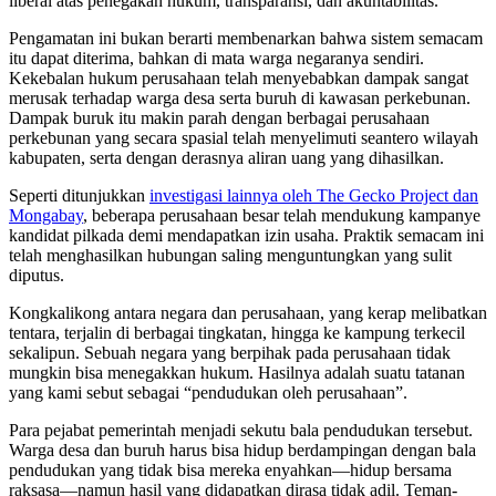
liberal atas penegakan hukum, transparansi, dan akuntabilitas.
Pengamatan ini bukan berarti membenarkan bahwa sistem semacam
itu dapat diterima, bahkan di mata warga negaranya sendiri.
Kekebalan hukum perusahaan telah menyebabkan dampak sangat
merusak terhadap warga desa serta buruh di kawasan perkebunan.
Dampak buruk itu makin parah dengan berbagai perusahaan
perkebunan yang secara spasial telah menyelimuti seantero wilayah
kabupaten, serta dengan derasnya aliran uang yang dihasilkan.
Seperti ditunjukkan
investigasi lainnya oleh The Gecko Project dan
Mongabay
, beberapa perusahaan besar telah mendukung kampanye
kandidat pilkada demi mendapatkan izin usaha. Praktik semacam ini
telah menghasilkan hubungan saling menguntungkan yang sulit
diputus.
Kongkalikong antara negara dan perusahaan, yang kerap melibatkan
tentara, terjalin di berbagai tingkatan, hingga ke kampung terkecil
sekalipun. Sebuah negara yang berpihak pada perusahaan tidak
mungkin bisa menegakkan hukum. Hasilnya adalah suatu tatanan
yang kami sebut sebagai “pendudukan oleh perusahaan”.
Para pejabat pemerintah menjadi sekutu bala pendudukan tersebut.
Warga desa dan buruh harus bisa hidup berdampingan dengan bala
pendudukan yang tidak bisa mereka enyahkan—hidup bersama
raksasa—namun hasil yang didapatkan dirasa tidak adil. Teman-