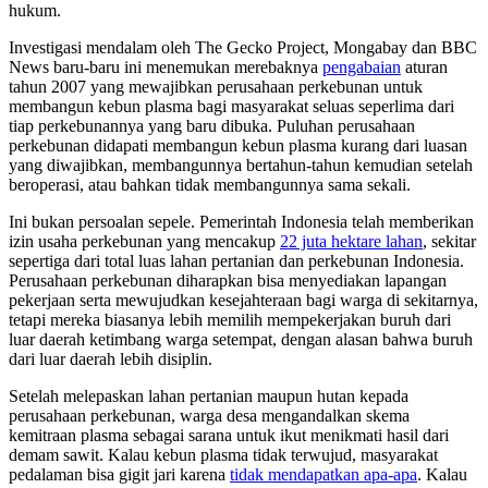
hukum.
Investigasi mendalam oleh The Gecko Project, Mongabay dan BBC
News baru-baru ini menemukan merebaknya
pengabaian
aturan
tahun 2007 yang mewajibkan perusahaan perkebunan untuk
membangun kebun plasma bagi masyarakat seluas seperlima dari
tiap perkebunannya yang baru dibuka. Puluhan perusahaan
perkebunan didapati membangun kebun plasma kurang dari luasan
yang diwajibkan, membangunnya bertahun-tahun kemudian setelah
beroperasi, atau bahkan tidak membangunnya sama sekali.
Ini bukan persoalan sepele. Pemerintah Indonesia telah memberikan
izin usaha perkebunan yang mencakup
22 juta hektare lahan
, sekitar
sepertiga dari total luas lahan pertanian dan perkebunan Indonesia.
Perusahaan perkebunan diharapkan bisa menyediakan lapangan
pekerjaan serta mewujudkan kesejahteraan bagi warga di sekitarnya,
tetapi mereka biasanya lebih memilih mempekerjakan buruh dari
luar daerah ketimbang warga setempat, dengan alasan bahwa buruh
dari luar daerah lebih disiplin.
Setelah melepaskan lahan pertanian maupun hutan kepada
perusahaan perkebunan, warga desa mengandalkan skema
kemitraan plasma sebagai sarana untuk ikut menikmati hasil dari
demam sawit. Kalau kebun plasma tidak terwujud, masyarakat
pedalaman bisa gigit jari karena
tidak mendapatkan apa-apa
. Kalau