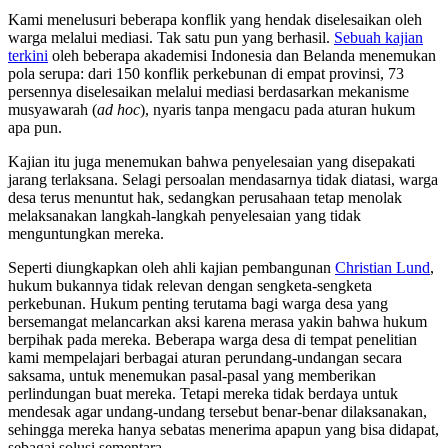
Kami menelusuri beberapa konflik yang hendak diselesaikan oleh
warga melalui mediasi. Tak satu pun yang berhasil.
Sebuah kajian
terkini
oleh beberapa akademisi Indonesia dan Belanda menemukan
pola serupa: dari 150 konflik perkebunan di empat provinsi, 73
persennya diselesaikan melalui mediasi berdasarkan mekanisme
musyawarah (
ad hoc
), nyaris tanpa mengacu pada aturan hukum
apa pun.
Kajian itu juga menemukan bahwa penyelesaian yang disepakati
jarang terlaksana. Selagi persoalan mendasarnya tidak diatasi, warga
desa terus menuntut hak, sedangkan perusahaan tetap menolak
melaksanakan langkah-langkah penyelesaian yang tidak
menguntungkan mereka.
Seperti diungkapkan oleh ahli kajian pembangunan
Christian Lund
,
hukum bukannya tidak relevan dengan sengketa-sengketa
perkebunan. Hukum penting terutama bagi warga desa yang
bersemangat melancarkan aksi karena merasa yakin bahwa hukum
berpihak pada mereka. Beberapa warga desa di tempat penelitian
kami mempelajari berbagai aturan perundang-undangan secara
saksama, untuk menemukan pasal-pasal yang memberikan
perlindungan buat mereka. Tetapi mereka tidak berdaya untuk
mendesak agar undang-undang tersebut benar-benar dilaksanakan,
sehingga mereka hanya sebatas menerima apapun yang bisa didapat,
sebagai solusi sementara.