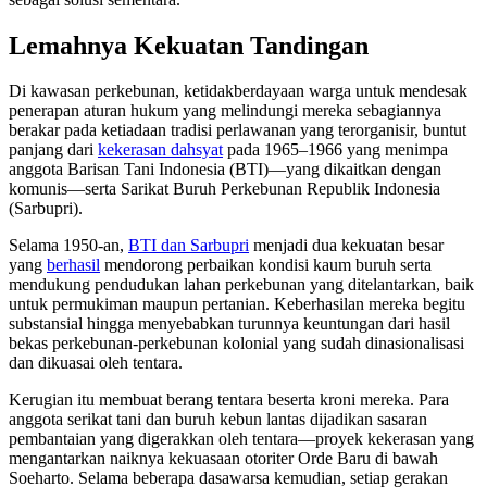
Lemahnya Kekuatan Tandingan
Di kawasan perkebunan, ketidakberdayaan warga untuk mendesak
penerapan aturan hukum yang melindungi mereka sebagiannya
berakar pada ketiadaan tradisi perlawanan yang terorganisir, buntut
panjang dari
kekerasan dahsyat
pada 1965–1966 yang menimpa
anggota Barisan Tani Indonesia (BTI)—yang dikaitkan dengan
komunis—serta Sarikat Buruh Perkebunan Republik Indonesia
(Sarbupri).
Selama 1950-an,
BTI dan Sarbupri
menjadi dua kekuatan besar
yang
berhasil
mendorong perbaikan kondisi kaum buruh serta
mendukung pendudukan lahan perkebunan yang ditelantarkan, baik
untuk permukiman maupun pertanian. Keberhasilan mereka begitu
substansial hingga menyebabkan turunnya keuntungan dari hasil
bekas perkebunan-perkebunan kolonial yang sudah dinasionalisasi
dan dikuasai oleh tentara.
Kerugian itu membuat berang tentara beserta kroni mereka. Para
anggota serikat tani dan buruh kebun lantas dijadikan sasaran
pembantaian yang digerakkan oleh tentara—proyek kekerasan yang
mengantarkan naiknya kekuasaan otoriter Orde Baru di bawah
Soeharto. Selama beberapa dasawarsa kemudian, setiap gerakan