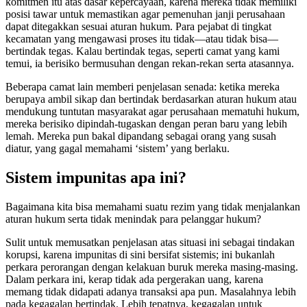
komitmen itu atas dasar kepercayaan, karena mereka tidak memiliki
posisi tawar untuk memastikan agar pemenuhan janji perusahaan
dapat ditegakkan sesuai aturan hukum. Para pejabat di tingkat
kecamatan yang mengawasi proses itu tidak—atau tidak bisa—
bertindak tegas. Kalau bertindak tegas, seperti camat yang kami
temui, ia berisiko bermusuhan dengan rekan-rekan serta atasannya.
Beberapa camat lain memberi penjelasan senada: ketika mereka
berupaya ambil sikap dan bertindak berdasarkan aturan hukum atau
mendukung tuntutan masyarakat agar perusahaan mematuhi hukum,
mereka berisiko dipindah-tugaskan dengan peran baru yang lebih
lemah. Mereka pun bakal dipandang sebagai orang yang susah
diatur, yang gagal memahami ‘sistem’ yang berlaku.
Sistem impunitas apa ini?
Bagaimana kita bisa memahami suatu rezim yang tidak menjalankan
aturan hukum serta tidak menindak para pelanggar hukum?
Sulit untuk memusatkan penjelasan atas situasi ini sebagai tindakan
korupsi, karena impunitas di sini bersifat sistemis; ini bukanlah
perkara perorangan dengan kelakuan buruk mereka masing-masing.
Dalam perkara ini, kerap tidak ada pergerakan uang, karena
memang tidak didapati adanya transaksi apa pun. Masalahnya lebih
pada kegagalan bertindak. Lebih tepatnya, kegagalan untuk