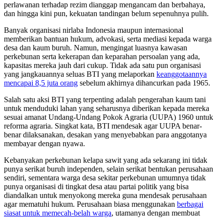
perlawanan terhadap rezim dianggap mengancam dan berbahaya,
dan hingga kini pun, kekuatan tandingan belum sepenuhnya pulih.
Banyak organisasi nirlaba Indonesia maupun internasional
memberikan bantuan hukum, advokasi, serta mediasi kepada warga
desa dan kaum buruh. Namun, mengingat luasnya kawasan
perkebunan serta kekerapan dan keparahan persoalan yang ada,
kapasitas mereka jauh dari cukup. Tidak ada satu pun organisasi
yang jangkauannya seluas BTI yang melaporkan
keanggotaannya
mencapai 8,5 juta orang
sebelum akhirnya dihancurkan pada 1965.
Salah satu aksi BTI yang terpenting adalah pengerahan kaum tani
untuk menduduki lahan yang seharusnya diberikan kepada mereka
sesuai amanat Undang-Undang Pokok Agraria (UUPA) 1960 untuk
reforma agraria. Singkat kata, BTI mendesak agar UUPA benar-
benar dilaksanakan, desakan yang menyebabkan para anggotanya
membayar dengan nyawa.
Kebanyakan perkebunan kelapa sawit yang ada sekarang ini tidak
punya serikat buruh independen, selain serikat bentukan perusahaan
sendiri, sementara warga desa sekitar perkebunan umumnya tidak
punya organisasi di tingkat desa atau partai politik yang bisa
diandalkan untuk menyokong mereka guna mendesak perusahaan
agar mematuhi hukum. Perusahaan biasa menggunakan
berbagai
siasat untuk memecah-belah warga
, utamanya dengan membuat