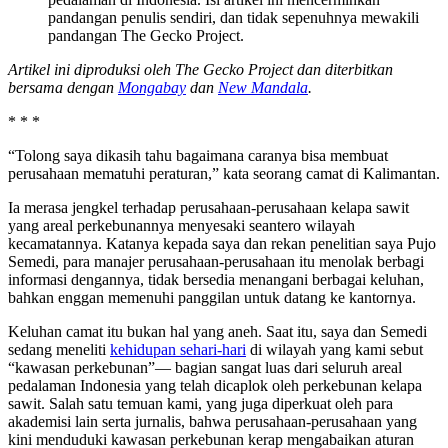
pandangan penulis sendiri, dan tidak sepenuhnya mewakili
pandangan The Gecko Project.
Artikel ini diproduksi oleh The Gecko Project dan diterbitkan
bersama dengan
Mongabay
dan
New Mandala
.
* * *
“Tolong saya dikasih tahu bagaimana caranya bisa membuat
perusahaan mematuhi peraturan,” kata seorang camat di Kalimantan.
Ia merasa jengkel terhadap perusahaan-perusahaan kelapa sawit
yang areal perkebunannya menyesaki seantero wilayah
kecamatannya. Katanya kepada saya dan rekan penelitian saya Pujo
Semedi, para manajer perusahaan-perusahaan itu menolak berbagi
informasi dengannya, tidak bersedia menangani berbagai keluhan,
bahkan enggan memenuhi panggilan untuk datang ke kantornya.
Keluhan camat itu bukan hal yang aneh. Saat itu, saya dan Semedi
sedang meneliti
kehidupan sehari-hari
di wilayah yang kami sebut
“kawasan perkebunan”— bagian sangat luas dari seluruh areal
pedalaman Indonesia yang telah dicaplok oleh perkebunan kelapa
sawit. Salah satu temuan kami, yang juga diperkuat oleh para
akademisi lain serta jurnalis, bahwa perusahaan-perusahaan yang
kini menduduki kawasan perkebunan kerap mengabaikan aturan