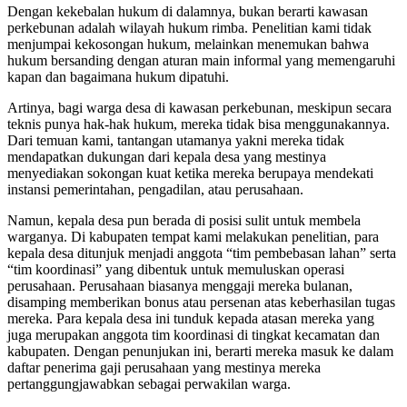
Dengan kekebalan hukum di dalamnya, bukan berarti kawasan
perkebunan adalah wilayah hukum rimba. Penelitian kami tidak
menjumpai kekosongan hukum, melainkan menemukan bahwa
hukum bersanding dengan aturan main informal yang memengaruhi
kapan dan bagaimana hukum dipatuhi.
Artinya, bagi warga desa di kawasan perkebunan, meskipun secara
teknis punya hak-hak hukum, mereka tidak bisa menggunakannya.
Dari temuan kami, tantangan utamanya yakni mereka tidak
mendapatkan dukungan dari kepala desa yang mestinya
menyediakan sokongan kuat ketika mereka berupaya mendekati
instansi pemerintahan, pengadilan, atau perusahaan.
Namun, kepala desa pun berada di posisi sulit untuk membela
warganya. Di kabupaten tempat kami melakukan penelitian, para
kepala desa ditunjuk menjadi anggota “tim pembebasan lahan” serta
“tim koordinasi” yang dibentuk untuk memuluskan operasi
perusahaan. Perusahaan biasanya menggaji mereka bulanan,
disamping memberikan bonus atau persenan atas keberhasilan tugas
mereka. Para kepala desa ini tunduk kepada atasan mereka yang
juga merupakan anggota tim koordinasi di tingkat kecamatan dan
kabupaten. Dengan penunjukan ini, berarti mereka masuk ke dalam
daftar penerima gaji perusahaan yang mestinya mereka
pertanggungjawabkan sebagai perwakilan warga.