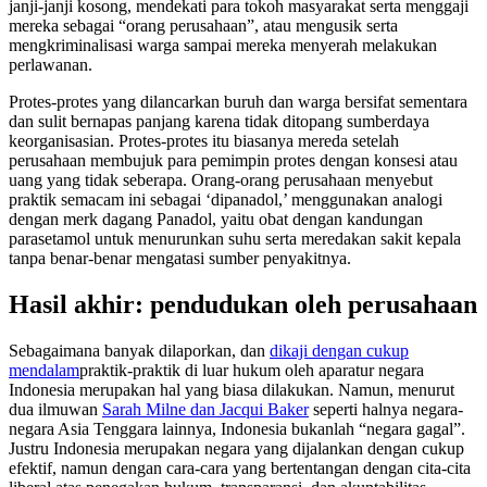
janji-janji kosong, mendekati para tokoh masyarakat serta menggaji
mereka sebagai “orang perusahaan”, atau mengusik serta
mengkriminalisasi warga sampai mereka menyerah melakukan
perlawanan.
Protes-protes yang dilancarkan buruh dan warga bersifat sementara
dan sulit bernapas panjang karena tidak ditopang sumberdaya
keorganisasian. Protes-protes itu biasanya mereda setelah
perusahaan membujuk para pemimpin protes dengan konsesi atau
uang yang tidak seberapa. Orang-orang perusahaan menyebut
praktik semacam ini sebagai ‘dipanadol,’ menggunakan analogi
dengan merk dagang Panadol, yaitu obat dengan kandungan
parasetamol untuk menurunkan suhu serta meredakan sakit kepala
tanpa benar-benar mengatasi sumber penyakitnya.
Hasil akhir: pendudukan oleh perusahaan
Sebagaimana banyak dilaporkan, dan
dikaji dengan cukup
mendalam
praktik-praktik di luar hukum oleh aparatur negara
Indonesia merupakan hal yang biasa dilakukan. Namun, menurut
dua ilmuwan
Sarah Milne dan Jacqui Baker
seperti halnya negara-
negara Asia Tenggara lainnya, Indonesia bukanlah “negara gagal”.
Justru Indonesia merupakan negara yang dijalankan dengan cukup
efektif, namun dengan cara-cara yang bertentangan dengan cita-cita