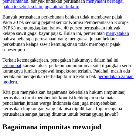
pemerintahan
, banyak tindakan perusahaan
menyalahi berbagai
pakta tersebut, selain juga aturan hukum
.
Banyak perusahaan perkebunan bahkan tidak membayar pajak.
Pada 2019, seorang pejabat senior Komisi Pemberantasan Korupsi
(KPK) mengungkapkan bahwa 40 persen perusahaan minyak
kelapa sawit gagal bayar pajak. Bulan ini, pemerintah
menyatakan
bahwa beberapa perusahaan yang menguasai jutaan hektare
perkebunan kelapa sawit kemungkinan tidak membayar pajak
sepeser pun.
Terkait ketenagakerjaan, penegakan hukumnya dalam hal ini
terhambat
karena lokasi perkebunan umumnya sulit dijangkau serta
kurangnya jumlah pegawai inspektorat terlatih. Padahal, masih ada
perlakuan mengerikan terhadap buruh kebun bak
perbudakan zaman
modern
.
Kita pun menyaksikan bagaimana kekebalan hukum (impunitas)
perusahaan turut membentuk kondisi kehidupan serta mata
pencaharian jutaan warga Indonesia dan juga menyebabkan
kerusakan lingkungan yang tak bisa dipulihkan. Tapi mengapa
perusahaan sangat jarang dituntut untuk bertanggung jawab?
Bagaimana impunitas mewujud